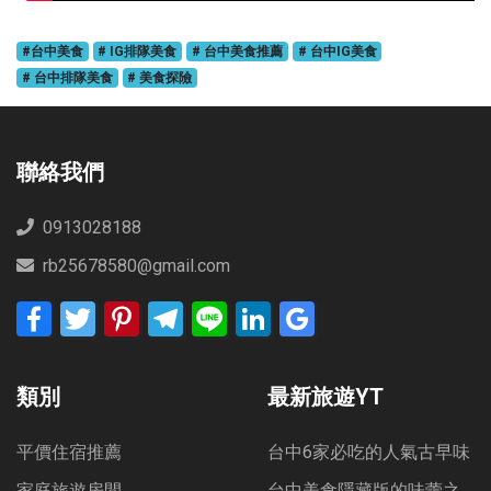
#台中美食
# IG排隊美食
# 台中美食推薦
# 台中IG美食
# 台中排隊美食
# 美食探險
聯絡我們
0913028188
rb25678580@gmail.com
Facebook
Twitter
Pinterest
Telegram
Line
LinkedIn
Google
Bookmarks
類別
最新旅遊YT
平價住宿推薦
台中6家必吃的人氣古早味
家庭旅遊房間
台中美食隱藏版的味蕾之