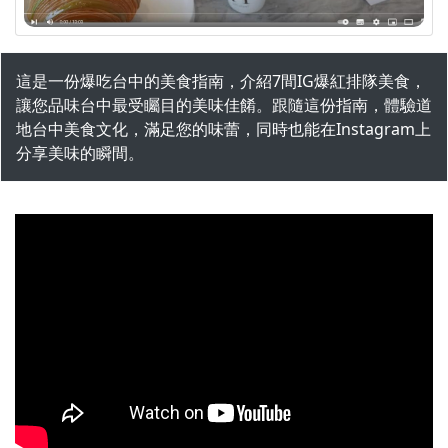
這是一份爆吃台中的美食指南，介紹7間IG爆紅排隊美食，
讓您品味台中最受矚目的美味佳餚。跟隨這份指南，體驗道
地台中美食文化，滿足您的味蕾，同時也能在Instagram上
分享美味的瞬間。