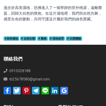
漫步於高美濕地，彷彿進入了一個寧靜的世外桃源，遠離塵
囂，回歸大自然的懷抱。在這片濕地裡，我們與自然共舞，
感受生命的脈動，共同守護這片屬於我們的綠色寶藏。
#高美濕地
# 自然生態
# 觀鳥
# 湿地保育
# 生態體驗
聯絡我們
0913028188
rb25678580@gmail.com
Facebook
Twitter
Pinterest
Telegram
Line
LinkedIn
Google
Bookmarks