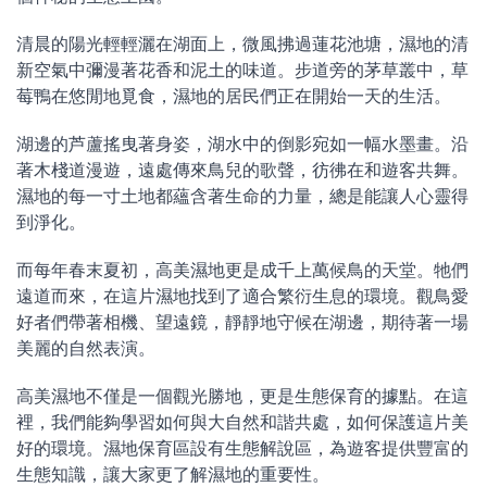
清晨的陽光輕輕灑在湖面上，微風拂過蓮花池塘，濕地的清
新空氣中彌漫著花香和泥土的味道。步道旁的茅草叢中，草
莓鴨在悠閒地覓食，濕地的居民們正在開始一天的生活。
湖邊的芦蘆搖曳著身姿，湖水中的倒影宛如一幅水墨畫。沿
著木棧道漫遊，遠處傳來鳥兒的歌聲，彷彿在和遊客共舞。
濕地的每一寸土地都蘊含著生命的力量，總是能讓人心靈得
到淨化。
而每年春末夏初，高美濕地更是成千上萬候鳥的天堂。牠們
遠道而來，在這片濕地找到了適合繁衍生息的環境。觀鳥愛
好者們帶著相機、望遠鏡，靜靜地守候在湖邊，期待著一場
美麗的自然表演。
高美濕地不僅是一個觀光勝地，更是生態保育的據點。在這
裡，我們能夠學習如何與大自然和諧共處，如何保護這片美
好的環境。濕地保育區設有生態解說區，為遊客提供豐富的
生態知識，讓大家更了解濕地的重要性。