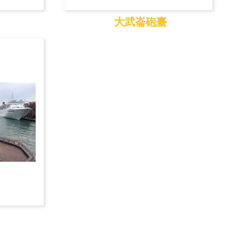
大武崙砲臺
大武崙砲臺