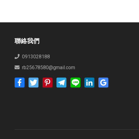
外木山
聯絡我們
0913028188
rb25678580@gmail.com
Facebook
Twitter
Pinterest
Telegram
Line
LinkedIn
Google
Bookmarks