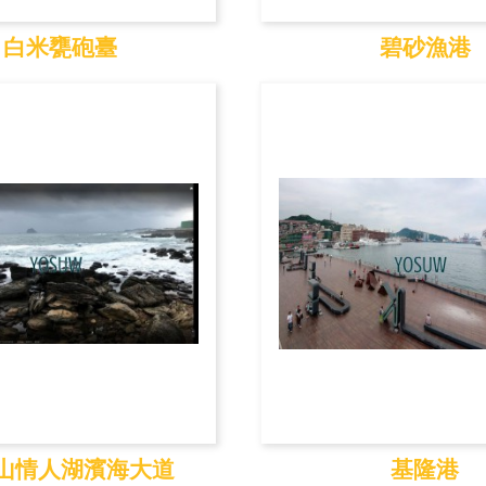
白米甕砲臺
碧砂漁港
白米甕砲臺
碧砂漁港
山情人湖濱海大道
基隆港