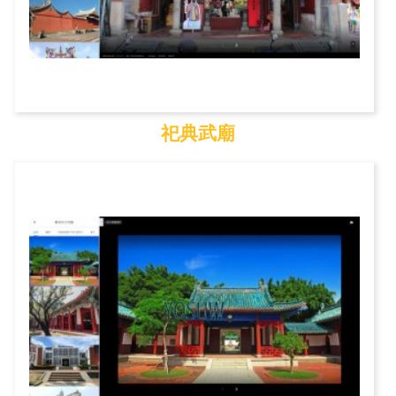
祀典武廟
祀典武廟