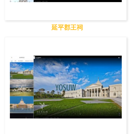
延平郡王祠
延平郡王祠