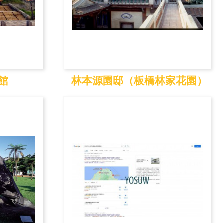
館
林本源園邸（板橋林家花園）
物館
林本源園邸（板橋林
家...