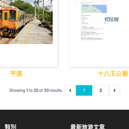
平溪
十八王公廟
平溪
十八王公
Showing
1
to
20
of
30
results
1
2
類別
最新旅遊文章