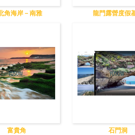
北角海岸－南雅
龍門露營度假
角海岸－南雅
龍門露營度假
富貴角
石門洞