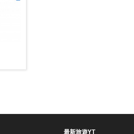
廟
最新旅遊YT