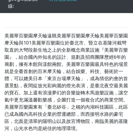
線:
美麗華百樂園摩天輪遠眺美麗華百樂園摩天輪美麗華百樂園
摩天輪與101美麗華百樂園位於臺北市、豎立在基隆河截彎
取直的大彎段新生地之上的全新概念商業設施『美麗華百樂
園』，結合國內外知名的設計、規劃及招商團隊歷經6年的
籌劃，擁有本館與漾館兩館。美麗華百樂園最具特色的場景
就是全臺首創的百米摩天輪，結合娛樂、科技、藝術於一
體，可以媲美日本「東京台場摩天輪」，成為情侶約會的首
選景點，夜間綻放光彩絢麗的燈光表演，是臺北夜空最美麗
的寶石。加上還有浪漫夢幻的音樂旋轉木馬遊樂設施，讓空
氣中更充滿溫馨歡樂感，企圖打造一個複合式的商業空間。
美麗華百樂園東有「臺北矽谷」之稱的內湖科技園區，此區
已成為國內高科技企業的營運總部，而西接明水路的豪宅
區，北面是清翠的陽明山以及故宮博物院，南臨美麗的基隆
河，山光水色均是絕佳的地理環境。