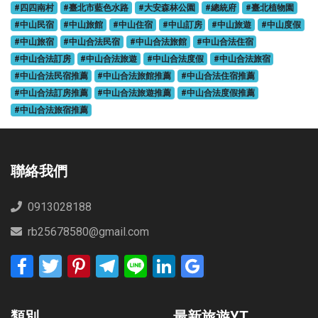
#四四南村
#臺北市藍色水路
#大安森林公園
#總統府
#臺北植物園
#中山民宿
#中山旅館
#中山住宿
#中山訂房
#中山旅遊
#中山度假
#中山旅宿
#中山合法民宿
#中山合法旅館
#中山合法住宿
#中山合法訂房
#中山合法旅遊
#中山合法度假
#中山合法旅宿
#中山合法民宿推薦
#中山合法旅館推薦
#中山合法住宿推薦
#中山合法訂房推薦
#中山合法旅遊推薦
#中山合法度假推薦
#中山合法旅宿推薦
聯絡我們
0913028188
rb25678580@gmail.com
Facebook
Twitter
Pinterest
Telegram
Line
LinkedIn
Google
Bookmarks
類別
最新旅遊YT