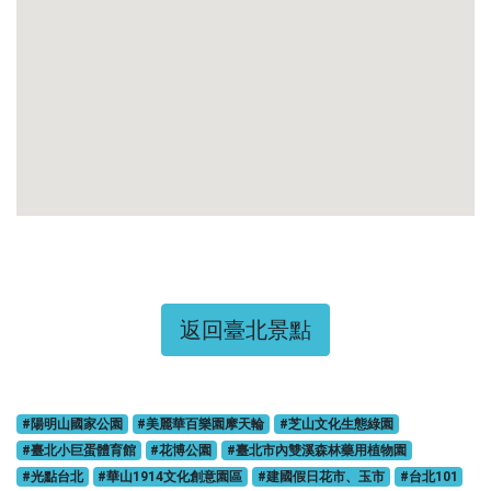
返回臺北景點
#陽明山國家公園
#美麗華百樂園摩天輪
#芝山文化生態綠園
#臺北小巨蛋體育館
#花博公園
#臺北市內雙溪森林藥用植物園
#光點台北
#華山1914文化創意園區
#建國假日花市、玉市
#台北101