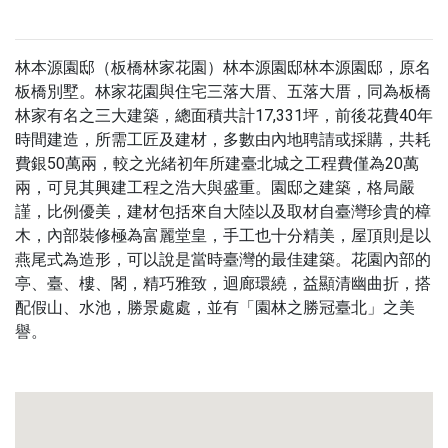
林本源園邸（板橋林家花園）林本源園邸林本源園邸，原名
板橋別墅。林家花園與住宅三落大厝、五落大厝，同為板橋
林家有名之三大建築，總面積共計17,331坪，前後花費40年
時間建造，所需工匠及建材，多數由內地聘請或採購，共耗
費銀50萬兩，較之光緒初年所建臺北城之工程費僅為20萬
兩，可見其興建工程之浩大與盛重。園邸之建築，格局嚴
謹，比例優美，建材包括來自大陸以及取材自臺灣珍貴的樟
木，內部裝修極為富麗堂皇，手工也十分精美，屋頂則是以
燕尾式為造形，可以說是當時臺灣的最佳建築。花園內部的
亭、臺、樓、閣，精巧雅致，迴廊環繞，益顯清幽曲折，搭
配假山、水池，勝景處處，並有「園林之勝冠臺北」之美
譽。