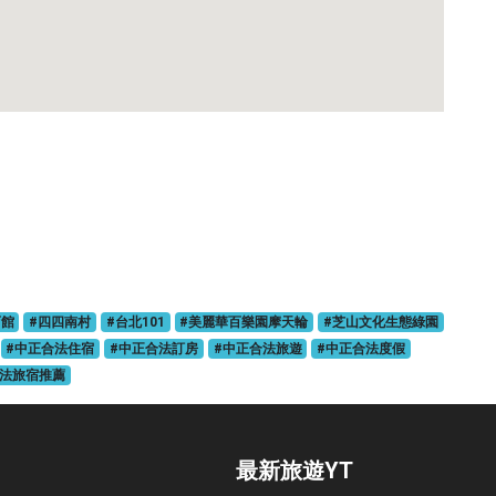
育館
#四四南村
#台北101
#美麗華百樂園摩天輪
#芝山文化生態綠園
#中正合法住宿
#中正合法訂房
#中正合法旅遊
#中正合法度假
合法旅宿推薦
最新旅遊YT