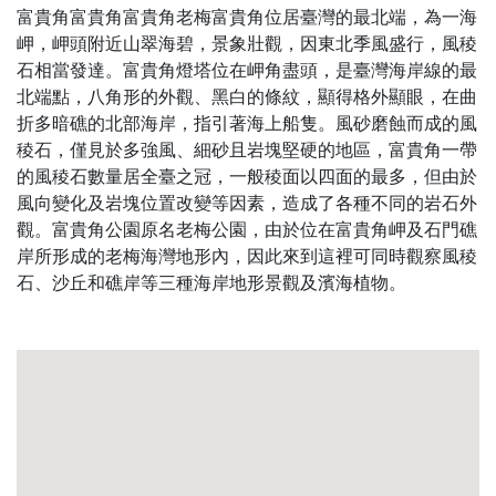
富貴角富貴角富貴角老梅富貴角位居臺灣的最北端，為一海
岬，岬頭附近山翠海碧，景象壯觀，因東北季風盛行，風稜
石相當發達。富貴角燈塔位在岬角盡頭，是臺灣海岸線的最
北端點，八角形的外觀、黑白的條紋，顯得格外顯眼，在曲
折多暗礁的北部海岸，指引著海上船隻。風砂磨蝕而成的風
稜石，僅見於多強風、細砂且岩塊堅硬的地區，富貴角一帶
的風稜石數量居全臺之冠，一般稜面以四面的最多，但由於
風向變化及岩塊位置改變等因素，造成了各種不同的岩石外
觀。富貴角公園原名老梅公園，由於位在富貴角岬及石門礁
岸所形成的老梅海灣地形內，因此來到這裡可同時觀察風稜
石、沙丘和礁岸等三種海岸地形景觀及濱海植物。