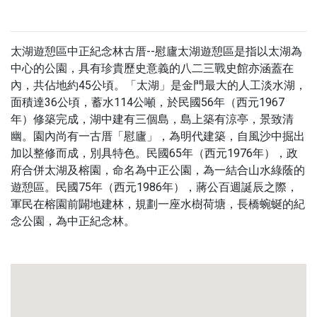
太湖遊憩區中正紀念林古厝--慰廬太湖遊憩區是指以太湖為
中心的公園，具有珍貴歷史意義的八二三戰史館亦涵蓋在
內，共佔地約45公頃。「太湖」是金門最大的人工淡水湖，
面積達36公頃，蓄水114公噸，於民國56年（西元1967
年）修築完成，湖中建有三個島，島上築有涼亭，景致清
幽。園內尚有一古厝「慰廬」，為明代建築，自風沙中掘出
加以整修而成，別具特色。民國65年（西元1976年），政
府合併太湖及榕園，命名為中正公園，為一結合山水綠蔭的
遊憩區。民國75年（西元1986年），蔣公百週誕辰之際，
軍民在榕園前闢地建林，規劃一座水樹荷塘，長橋蜿蜒的紀
念公園，為中正紀念林。