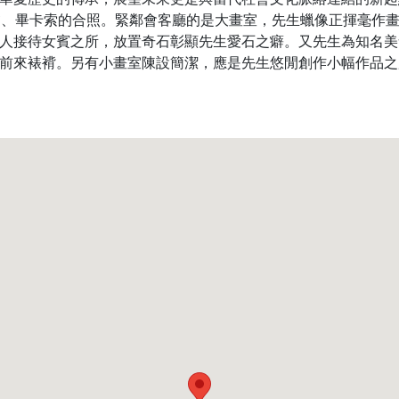
畬、畢卡索的合照。緊鄰會客廳的是大畫室，先生蠟像正揮毫作
人接待女賓之所，放置奇石彰顯先生愛石之癖。又先生為知名美
前來裱褙。另有小畫室陳設簡潔，應是先生悠閒創作小幅作品之