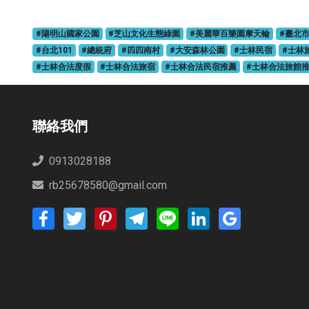
#陽明山國家公園
#芝山文化生態綠園
#美麗華百樂園摩天輪
#臺北
#台北101
#總統府
#四四南村
#大安森林公園
#士林民宿
#士林
#士林合法度假
#士林合法旅宿
#士林合法民宿推薦
#士林合法旅館
聯絡我們
0913028188
rb25678580@gmail.com
Facebook
Twitter
Pinterest
Telegram
Line
LinkedIn
Google
Bookmarks