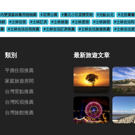
市內雙溪森林藥用植物園
#花博公園
#臺北小巨蛋體育館
#光點台北
#北投圖書
旅館
#士林住宿
#士林訂房
#士林旅遊
#士林度假
#士林旅宿
#士林合法民
推薦
#士林合法住宿推薦
#士林合法訂房推薦
#士林合法旅遊推薦
#士林合法
類別
最新旅遊文章
平價住宿推薦
家庭旅遊房間
台灣景點推薦
台灣民宿推薦
台灣旅館推薦