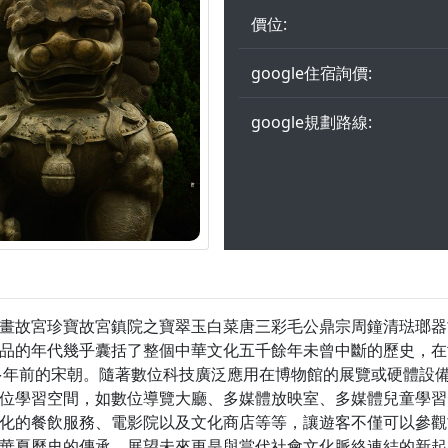
價位:
google住宿詢價:
google規劃路線:
畫故宮珍寶故宮鎮院之寶翠玉白菜唐三彩毛公鼎宗周鐘清琺瑯器
品的年代幾乎囊括了整個中華文化五千餘年未曾中斷的歷史，在
多年前的宋朝。隨著數位科技廣泛應用在博物館的展覽或硬體設備
位學習空間，如數位導覽大廳、多媒體放映室、多媒體兒童學習
化的餐飲服務、電影院以及文化商店等等，讓遊客不僅可以參觀
華夏歷史的傳承，展望未來更是與當代社會文化脈絡連結的新起