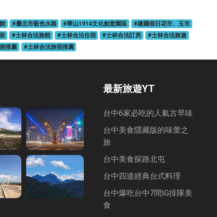
館
#臺北市藍色水路
#華山1914文化創意園區
#建國假日花市、玉市
宿
#士林合法旅館
#士林合法住宿
#士林合法訂房
#士林合法旅遊
度假推薦
#士林合法旅宿推薦
最新旅遊YT
台中6家必吃的人氣古早味
台中美食隱藏版的味蕾之
旅
台中美食探路北屯
台中四道經典台式料理
台中爆吃台中7間IG排隊美
食