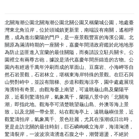
北關海潮公園北關海潮公園北關公園又稱蘭城公園，地處臺
灣東北角沿岸，位於頭城鎮更新里，南端設有南關，遙相呼
應，成為進出蘭陽的門戶，是一座景觀豐富的海濱公園。北
關原為滿清時期的一座關卡，嘉慶年間清政府鑑於此地地形
為防止盜匪進入宜蘭的最佳關隘，而奏請設立駐兵關卡。公
園裡立有兩尊古砲，據說是清代嘉慶年間所鑄造的古物。公
園內有經過千萬年沖刷而成的單面山、豆腐岩、小海岬等自
然石岩景觀，石岩林立，堪稱東海岸特殊的景觀。在巨石與
山勢對峙中，並設有階梯、步道和觀海涼亭，園中處處展現
海濱特有奇景。由觀海臺上南望，可遠眺龜山島及蘭陽平
原，近看則驚濤拍岸，氣象萬千，蘭陽八景中的「北關海
潮」即指此地。觀海亭可清楚眺望龜山島、外澳等海上景
致，以及北關一帶全景。站在觀海亭上，遠眺龜嶼佳景，近
觀驚濤拍岸，氣象萬千、景色壯麗，尤其在漲潮或日出時，
更是走訪北關的最佳時刻，巨石嶙峋峨立海岸，海濤洶湧，
驚濤裂岸，一波波浪濤湧進石腹之中，潮聲迴盪，不絕於