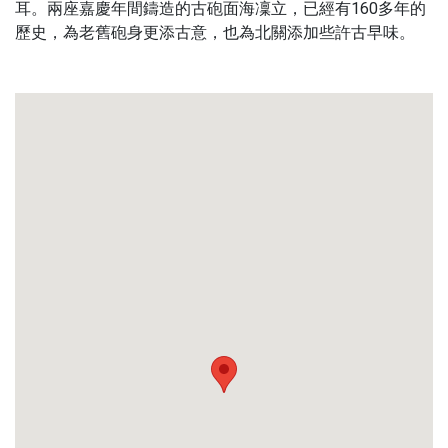
耳。兩座嘉慶年間鑄造的古砲面海凜立，已經有160多年的
歷史，為老舊砲身更添古意，也為北關添加些許古早味。