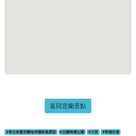
返回宜蘭景點
#東北角暨宜蘭海岸國家風景區
#北關海潮公園
#大里
#草嶺古道