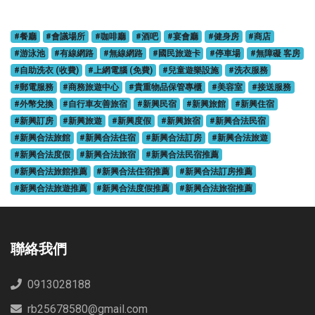
#餐廳
#會議場所
#咖啡廳
#酒吧
#宴會廳
#健身房
#商店
#游泳池
#有線網路
#無線網路
#國民旅遊卡
#停車場
#無障礙 客房
#自助洗衣 (收費)
#上網電腦 (免費)
#兒童遊樂設施
#洗衣服務
#郵電服務
#商務旅遊中心
#貴重物品保管專櫃
#美容室
#接送服務
#外幣兌換
#自行車友善旅宿
#新興民宿
#新興旅館
#新興住宿
#新興訂房
#新興旅遊
#新興度假
#新興旅宿
#新興合法民宿
#新興合法旅館
#新興合法住宿
#新興合法訂房
#新興合法旅遊
#新興合法度假
#新興合法旅宿
#新興合法民宿推薦
#新興合法旅館推薦
#新興合法住宿推薦
#新興合法訂房推薦
#新興合法旅遊推薦
#新興合法度假推薦
#新興合法旅宿推薦
聯絡我們
0913028188
rb25678580@gmail.com