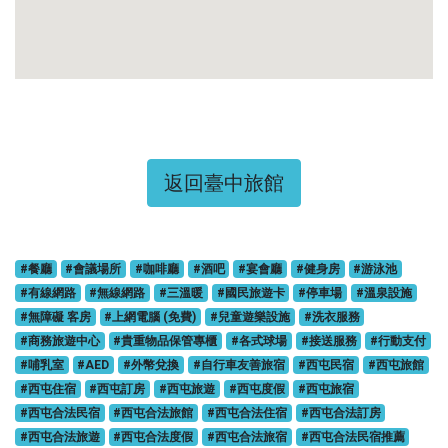
返回臺中旅館
#餐廳
#會議場所
#咖啡廳
#酒吧
#宴會廳
#健身房
#游泳池
#有線網路
#無線網路
#三溫暖
#國民旅遊卡
#停車場
#溫泉設施
#無障礙 客房
#上網電腦 (免費)
#兒童遊樂設施
#洗衣服務
#商務旅遊中心
#貴重物品保管專櫃
#各式球場
#接送服務
#行動支付
#哺乳室
#AED
#外幣兌換
#自行車友善旅宿
#西屯民宿
#西屯旅館
#西屯住宿
#西屯訂房
#西屯旅遊
#西屯度假
#西屯旅宿
#西屯合法民宿
#西屯合法旅館
#西屯合法住宿
#西屯合法訂房
#西屯合法旅遊
#西屯合法度假
#西屯合法旅宿
#西屯合法民宿推薦