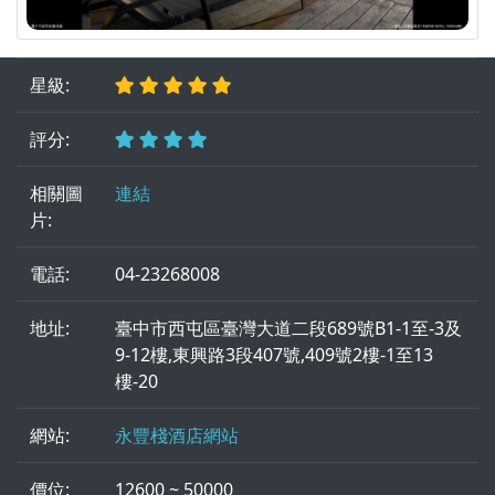
星級:
評分:
相關圖
連結
片:
電話:
04-23268008
地址:
臺中市西屯區臺灣大道二段689號B1-1至-3及
9-12樓,東興路3段407號,409號2樓-1至13
樓-20
網站:
永豐棧酒店網站
價位:
12600 ~ 50000