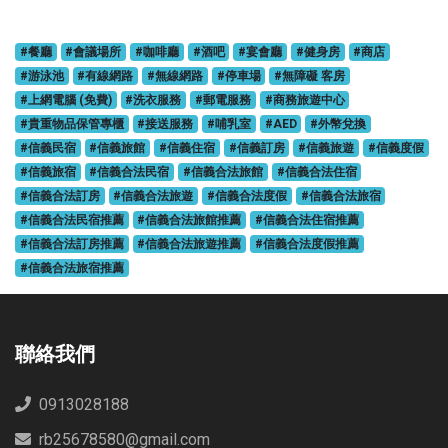
#餐廳
#會議場所
#咖啡廳
#酒吧
#宴會廳
#健身房
#商店
#游泳池
#有線網路
#無線網路
#停車場
#無障礙 客房
#上網電腦 (免費)
#洗衣服務
#郵電服務
#商務旅遊中心
#貴重物品保管專櫃
#接送服務
#哺乳室
#AED
#外幣兌換
#信義民宿
#信義旅館
#信義住宿
#信義訂房
#信義旅遊
#信義度假
#信義旅宿
#信義合法民宿
#信義合法旅館
#信義合法住宿
#信義合法訂房
#信義合法旅遊
#信義合法度假
#信義合法旅宿
#信義合法民宿推薦
#信義合法旅館推薦
#信義合法住宿推薦
#信義合法訂房推薦
#信義合法旅遊推薦
#信義合法度假推薦
#信義合法旅宿推薦
聯絡我們
0913028188
rb25678580@gmail.com