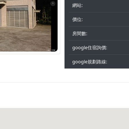
網站:
價位:
房間數:
google住宿詢價:
google規劃路線: