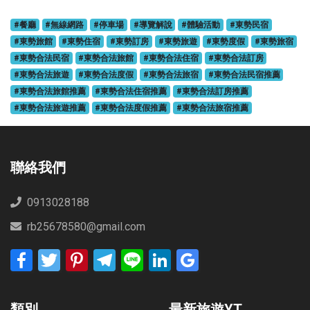
#餐廳
#無線網路
#停車場
#導覽解說
#體驗活動
#東勢民宿
#東勢旅館
#東勢住宿
#東勢訂房
#東勢旅遊
#東勢度假
#東勢旅宿
#東勢合法民宿
#東勢合法旅館
#東勢合法住宿
#東勢合法訂房
#東勢合法旅遊
#東勢合法度假
#東勢合法旅宿
#東勢合法民宿推薦
#東勢合法旅館推薦
#東勢合法住宿推薦
#東勢合法訂房推薦
#東勢合法旅遊推薦
#東勢合法度假推薦
#東勢合法旅宿推薦
聯絡我們
0913028188
rb25678580@gmail.com
Facebook
Twitter
Pinterest
Telegram
Line
LinkedIn
Google
Bookmarks
類別
最新旅遊YT