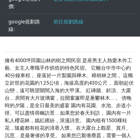
價:
google規劃路
前往規劃路線
線:
擁有4000坪田園山林的樹之間民宿 是座男主人熱愛木作工
藝、女主人專職手作烘焙的特色民宿。 它離台中市中心約
40分鐘車程， 座落於一片梨園與櫸木、樟樹林之間， 這獨
立於世的花園約1.25公頃，海拔高度約430公尺， 面朝起伏
山巒，遠可眺望開闊入海的大甲溪。 紅磚牆、斜頂、大露
台…. 房間有大片玻璃窗，拉開窗簾即是蔥鬱林木…. 。 傍晚
時的夕陽，是全日最美的盛宴 園內有花園、水池、步道小
徑、可以盡情尋幽訪景…. 如果您於春天到訪， 園內有一片
私人櫻花林，嫣紅繽紛，浪漫詩意。 園內植有1500棵桂
花，隨處都有桂花的清香入懷。 在大露台上觀星、賞月、
沉思…. 是最奢侈的享受。 如果您已厭倦塵囂，需要一個人