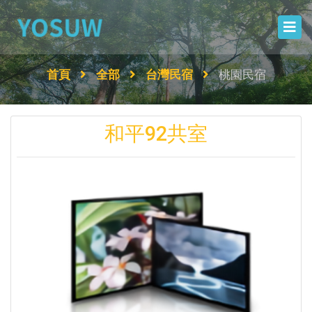
首頁
全部
台灣民宿
桃園民宿
和平92共室