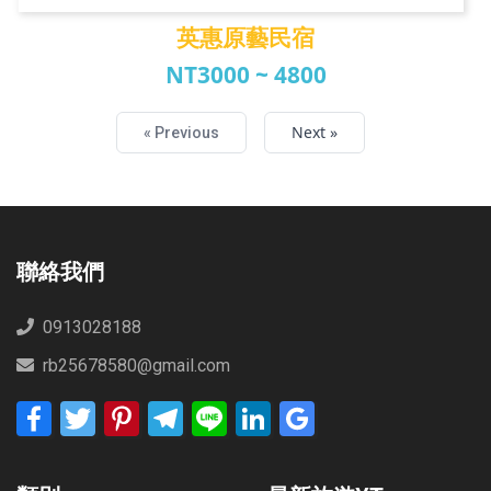
英惠原藝民宿
NT3000 ~ 4800
英惠原藝民宿
Next »
« Previous
聯絡我們
0913028188
rb25678580@gmail.com
Facebook
Twitter
Pinterest
Telegram
Line
LinkedIn
Google
Bookmarks