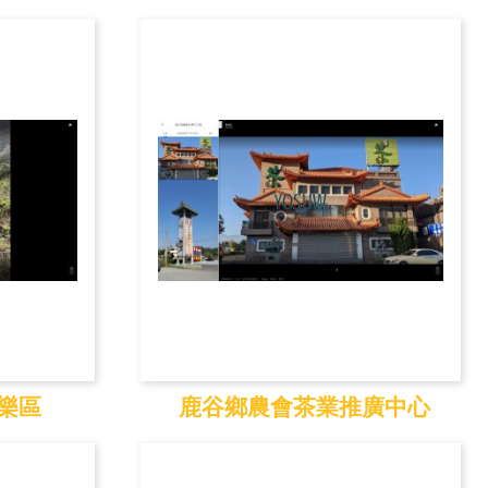
場
卑南文化公園
樂區
鹿谷鄉農會茶業推廣中心
遊樂區
鹿谷鄉農會茶業推廣