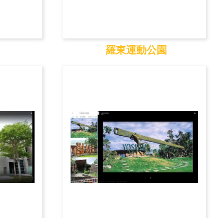
羅東運動公園
祠
羅東運動公園