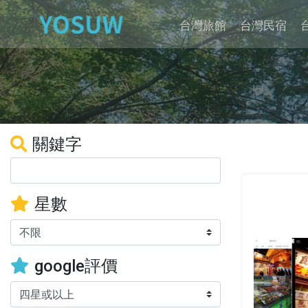
台灣旅館
台灣民宿
關鍵字
星數
google評價