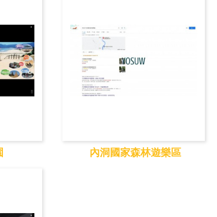
中...
園
內洞國家森林遊樂區
園
內洞國家森林遊樂區