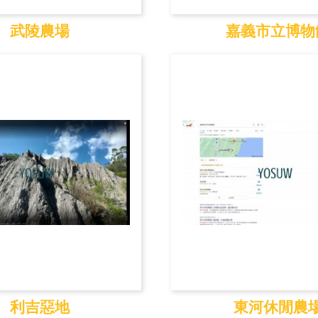
武陵農場
嘉義市立博物
武陵農場
嘉義市立博
利吉惡地
東河休閒農