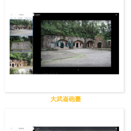
初鹿牧場
大武崙砲臺
大武崙砲臺