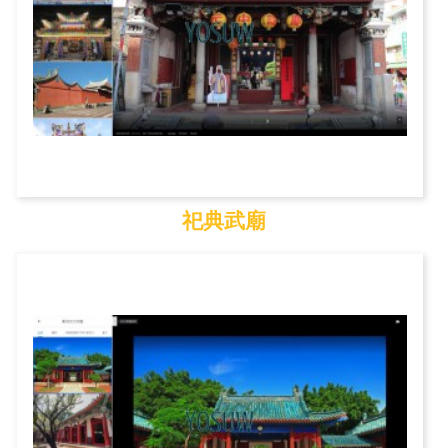
祀典武廟
祀典武廟