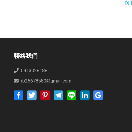
NT
耐
聯絡我們
0913028188
rb25678580@gmail.com
Facebook
Twitter
Pinterest
Telegram
Line
LinkedIn
Google
Bookmarks