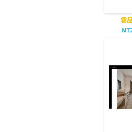
雲
NT2
雲品