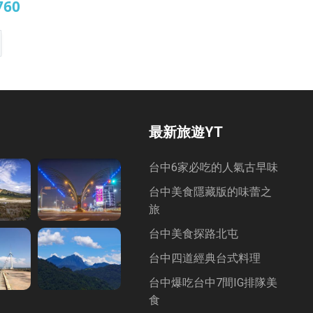
760
酒店
最新旅遊YT
台中6家必吃的人氣古早味
台中美食隱藏版的味蕾之
旅
台中美食探路北屯
台中四道經典台式料理
台中爆吃台中7間IG排隊美
食