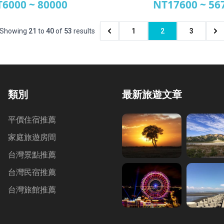
6000 ~ 80000
NT17600 ~ 56
斯王子大飯店
礁溪老爺大
Showing
21
to
40
of
53
results
1
2
3
類別
最新旅遊文章
平價住宿推薦
家庭旅遊房間
台灣景點推薦
台灣民宿推薦
台灣旅館推薦