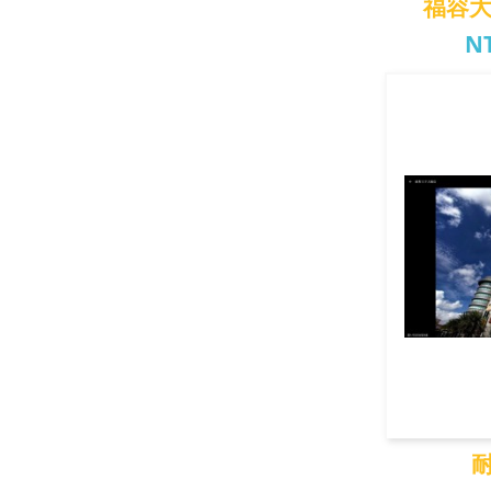
福容大
NT