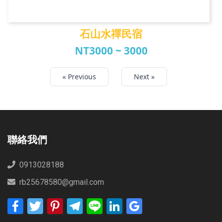
石山水禪民宿
NT3000 ~ 3000
石山水禪民宿
« Previous
Next »
聯絡我們
0913028188
rb25678580@gmail.com
Facebook
Twitter
Pinterest
Telegram
Line
LinkedIn
Google