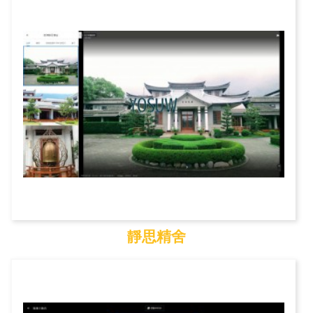
美崙山
靜思精舍
靜思精舍