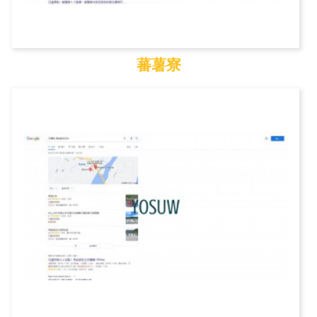
蕃薯寮
蕃薯寮